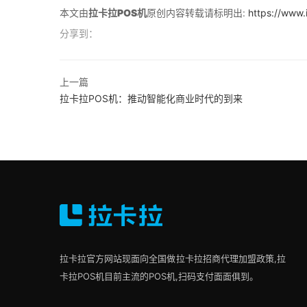
本文由
拉卡拉POS机
原创内容转载请标明出:
https://www.
分享到：
上一篇
拉卡拉POS机：推动智能化商业时代的到来
拉卡拉官方网站现面向全国做拉卡拉招商代理加盟政策,拉
卡拉POS机目前主流的POS机,扫码支付面面俱到。